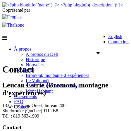
Coprésenté par
English
Connexion
À propos
À propos du Défi
Historique
Nouvelles
Contact
Montagnes
Bromont, montagne d’expériences
Le Valinouët
Leucan Estrie (Bromont, montagne
Station touristique Stoneham
Mont Habitant
d’expériences)
Classements
FAQ
1335, rue King Ouest, bureau 200
Contact
Sherbrooke (Québec) J1J 2B8
Tél. : 819 563-1909
Contact