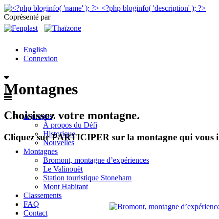
Coprésenté par
English
Connexion
Montagnes
Choisissez votre montagne.
À propos
À propos du Défi
Historique
Cliquez sur PARTICIPER sur la montagne qui vous inté
Nouvelles
Montagnes
Bromont, montagne d’expériences
Le Valinouët
Station touristique Stoneham
Mont Habitant
Classements
FAQ
Contact